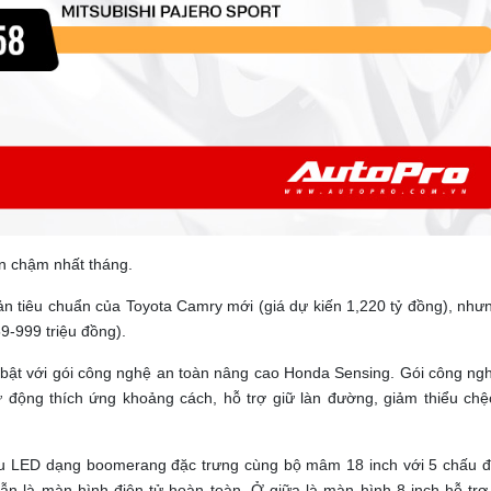
n chậm nhất tháng.
ản tiêu chuẩn của Toyota Camry mới (giá dự kiến 1,220 tỷ đồng), như
9-999 triệu đồng).
i bật với gói công nghệ an toàn nâng cao Honda Sensing. Gói công ng
 động thích ứng khoảng cách, hỗ trợ giữ làn đường, giảm thiểu chệ
hậu LED dạng boomerang đặc trưng cùng bộ mâm 18 inch với 5 chấu 
vẫn là màn hình điện tử hoàn toàn. Ở giữa là màn hình 8 inch hỗ trợ