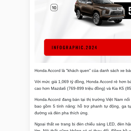
Honda Accord là "khách quen" của danh sách xe bá
Với mức giá 1,069 tỷ đồng, Honda Accord rẻ hơn b
cao hơn Mazda6 (769-899 triệu đồng) và Kia K5 (85
Honda Accord đang bán tại thị trường Việt Nam nổ
bao gồm 5 tính năng: hỗ trợ phanh tự động, ga tự
đường và đèn pha thích ứng.
Ngoại thất xe trang bị đèn chiếu sáng LED, đèn 
lớn. Nội thất cũng không có gì thay đổi. Đồng hồ 