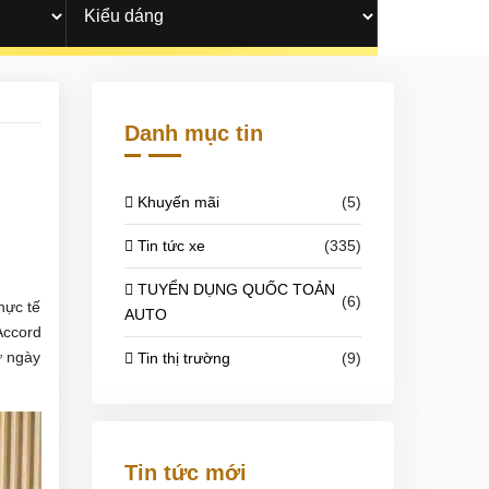
Danh mục tin
Khuyến mãi
(5)
Tin tức xe
(335)
TUYỂN DỤNG QUỐC TOẢN
(6)
hực tế
AUTO
Accord
ừ ngày
Tin thị trường
(9)
Tin tức mới