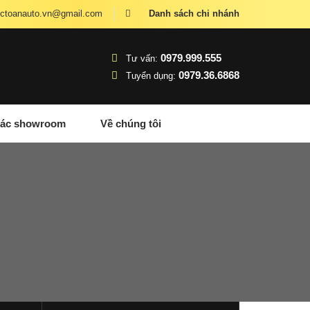
ctoanauto.vn@gmail.com
Danh sách chi nhánh
0979.999.555
Tư vấn:
0979.36.6868
Tuyển dụng:
 các showroom
Về chúng tôi