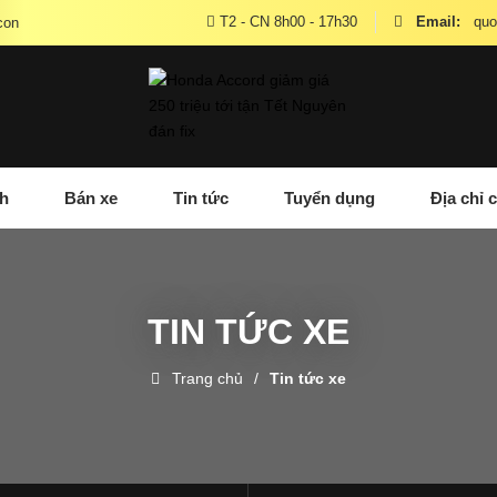
T2 - CN 8h00 - 17h30
Email:
quo
h
Bán xe
Tin tức
Tuyển dụng
Địa chỉ
TIN TỨC XE
Trang chủ
Tin tức xe