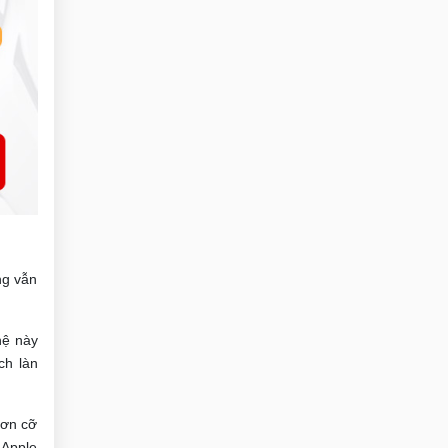
ng vẫn
hệ này
ch làn
đơn cỡ
 Apple