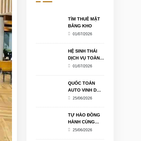
TÌM THUÊ MẶT
BẰNG KHO
01/07/2026
HỆ SINH THÁI
DỊCH VỤ TOÀN
DIỆN TẠI QUỐC
01/07/2026
TOẢN AUTO
QUỐC TOẢN
AUTO VINH DỰ
ĐỒNG HÀNH
25/06/2026
CÙNG GIẢI
PICKLEBALL
TỰ HÀO ĐỒNG
KIM CƯƠNG
HÀNH CÙNG
GTVN KHU VỰC
THẾ HỆ TRẺ
25/06/2026
HẢI PHÒNG LẦN
THỨ I