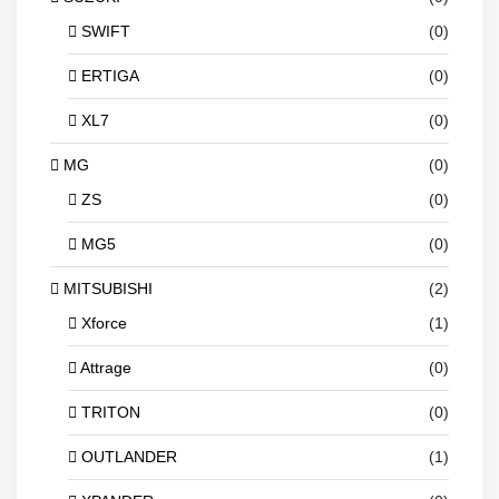
SWIFT
(0)
ERTIGA
(0)
XL7
(0)
MG
(0)
ZS
(0)
MG5
(0)
MITSUBISHI
(2)
Xforce
(1)
Attrage
(0)
TRITON
(0)
OUTLANDER
(1)