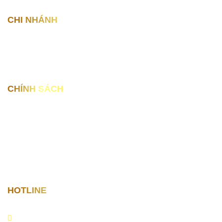
CHI NHÁNH
14A Lê Hồng Phong , Hải An , Hải Phòng
69 Hồng Bàng, Sở Dầu, Hải Phòng
CHÍNH SÁCH
Tìm mua xe
Bán xe
Khuyến mãi
Tin tức xe
HOTLINE
0979.999.555