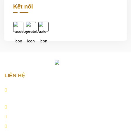
Kết nối
LIÊN HỆ
Địa chỉ:
Lô 14A, Lê Hồng Phong, Đằng Lâm, Hải An, Hải
Phòng.
Email:
quoctoanauto.vn@gmail.com
Hotline:
0979.999.555
Website:
https://quoctoanauto.vn