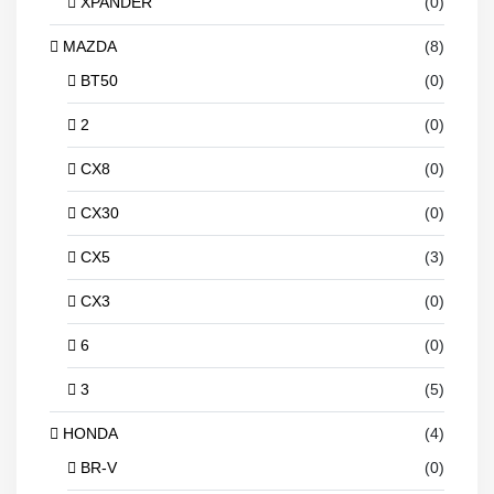
XPANDER
(0)
MAZDA
(8)
BT50
(0)
2
(0)
CX8
(0)
CX30
(0)
CX5
(3)
CX3
(0)
6
(0)
3
(5)
HONDA
(4)
BR-V
(0)