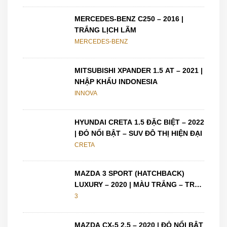
MERCEDES-BENZ C250 – 2016 |
TRẮNG LỊCH LÃM
MERCEDES-BENZ
MITSUBISHI XPANDER 1.5 AT – 2021 |
NHẬP KHẨU INDONESIA
INNOVA
HYUNDAI CRETA 1.5 ĐẶC BIỆT – 2022
| ĐỎ NỔI BẬT – SUV ĐÔ THỊ HIỆN ĐẠI
CRETA
MAZDA 3 SPORT (HATCHBACK)
LUXURY – 2020 | MÀU TRẮNG – TRẺ
TRUNG, CÁ TÍNH
3
MAZDA CX-5 2.5 – 2020 | ĐỎ NỔI BẬT