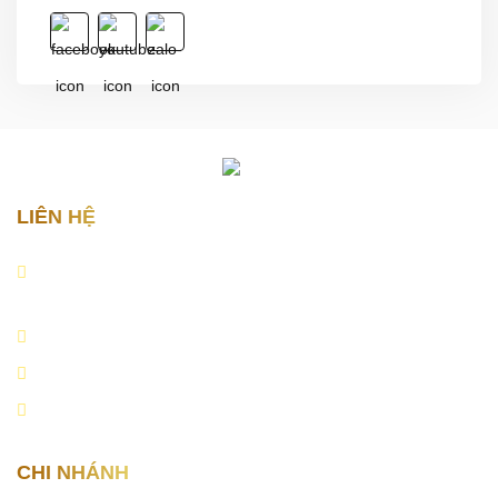
LIÊN HỆ
Địa chỉ:
Lô 14A, Lê Hồng Phong, Đằng Lâm, Hải An, Hải
Phòng.
Email:
quoctoanauto.vn@gmail.com
Hotline:
0979.999.555
Website:
https://quoctoanauto.vn
CHI NHÁNH