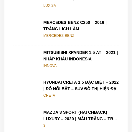
LUX SA
MERCEDES-BENZ C250 – 2016 |
TRẮNG LỊCH LÃM
MERCEDES-BENZ
MITSUBISHI XPANDER 1.5 AT – 2021 |
NHẬP KHẨU INDONESIA
INNOVA
HYUNDAI CRETA 1.5 ĐẶC BIỆT – 2022
| ĐỎ NỔI BẬT – SUV ĐÔ THỊ HIỆN ĐẠI
CRETA
MAZDA 3 SPORT (HATCHBACK)
LUXURY – 2020 | MÀU TRẮNG – TRẺ
TRUNG, CÁ TÍNH
3