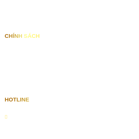
14A Lê Hồng Phong , Hải An , Hải Phòng
69 Hồng Bàng, Sở Dầu, Hải Phòng
CHÍNH SÁCH
Tìm mua xe
Bán xe
Khuyến mãi
Tin tức xe
HOTLINE
0979.999.555
T2 - CN 8h00 - 17h30