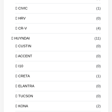
CIVIC
(1)
HRV
(0)
CR-V
(4)
HUYNDAI
(11)
CUSTIN
(0)
ACCENT
(0)
I10
(0)
CRETA
(1)
ELANTRA
(0)
TUCSON
(0)
KONA
(2)